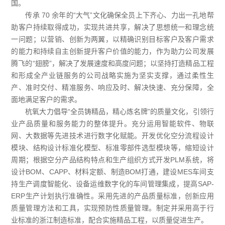
国。
传承 70 余年的“大气”文化确保全员上下齐心、力出一孔地帮
助客户持续取得成功，实现共进共享，解决了思想统一和理念统
一问题；以营销、创新为两翼，以精确识别目标客户及客户需求
的能力和持续自主创新提升客户价值的能力，作为助力公司发展
腾飞的“翅膀”，解决了发展速度和高度问题；以坚持打造精品工程
和形成全产业链服务的公司战略实施为坚实支撑，通过柔性生
产、准时交付、精准服务、响应及时、解决快速、充分保障，全
面地满足客户的需求。
杭氧大力倡导“全员铸精品，精心炼名牌”的质量文化，引领行
业产品质量和服务能力的整体提升。充分运用智能软件、物联
网、大数据等先进技术进行数字化赋能。开发优化空分流程设计
模块、结构设计标准化模型、标准零部件选型模块等，缩短设计
周期；根据空分产品结构特点和生产组织方式开发PLM系统，将
设计BOM、CAPP、材料定额、制造BOM打通，建设MES车间支
持生产调度智能化、设备运维数字化的车间管理集成，提高SAP-
ERP生产计划执行准确性。采用先进的产品质量标准，创新应用
质量管理方法和工具，实现预防性质量管理。制定并采用高于行
业标准的浙江制造标准，配合实施精品工程，以质量促进生产。