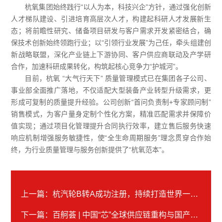
杭氧集团始终践行“以人为本，科技兴企”方针，通过强化创新
人才梯队建设、引进培育高层次人才，构建起科研人才发展新生
态；将前瞻性研究、储备项目研发与客户需求开发紧密结合，确
保技术创新始终领跑行业；以“引领行业发展”为己任，牵头组建创
新战略联盟，深化产业链上下游协同、客户供应商联动及产学研
合作，加速科研成果转化，构筑起核心竞争力“护城河”。
目前，杭氧 “大气行天下” 质量管理模式已在集团各子公司、
事业部全面推广落地，不仅适配大型装备产业转型升级需求，更
形成可复制的质量提升经验。公司创新“首问负责制+专家顾问制”
销售模式，为客户量身定制个性化方案，精准匹配需求并保障价
值实现；通过项目化管理提升合同执行效率，建立售后服务快速
响应机制增强服务敏捷性，使“全生命周期服务”理念贯穿合作始
终，为行业质量管理与服务创新提供了“杭氧范本”。
上一篇：杭汽轮B转A成功注册，持续打造世界一流企业
下一篇：百舸荟 | 中国“芯”全球供应链重构与国产替代加速闭门会圆满举行