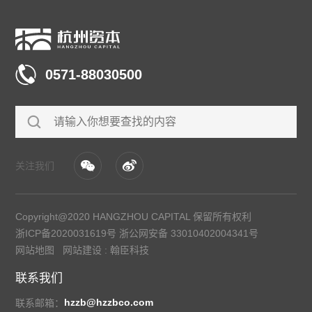
0571-88030500
关注我们
Copyright@2020 HANGZHOU CAPITAL 保留所有权利
浙ICP备2020031619号
浙公网安备 33010402004341号
网站地图
网站建设
:
翰臣科技
联系我们
hzzb@hzzbco.com
联系邮箱：