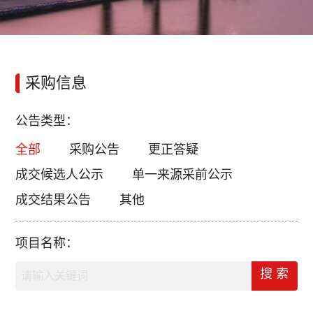
采购信息
公告类型：
全部
采购公告
更正答疑
成交候选人公示
单一来源采前公示
成交结果公告
其他
项目名称：
搜 索